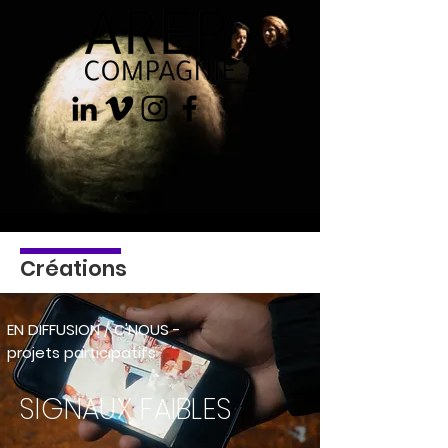
Créations
EN DIFFUSION / C'NOUS -
projets partici
patifs
SIGNAUX FAIBLES