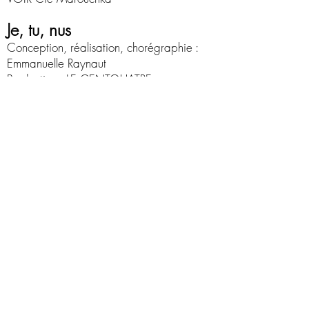
Je, tu, nus
Conception, réalisation, chorégraphie :
Emmanuelle Raynaut
Production : LE CENTQUATRE
J'étais comme une pierre,
j'étais comme un arbre
Conception, réalisation, mise en scène :
Emmanuelle Raynaut
Production : Nuit Blanche 2007, curateur
Hervé Chandès / Mairie de Paris - Co-
production : Fabre
Ma botte secrète
Conception, réalisation, mise en scène :
Emmanuelle Raynaut
Production : Nuit Blanche 2006, curateur
Jérôme Sanz et Nicolas Bourriaud /