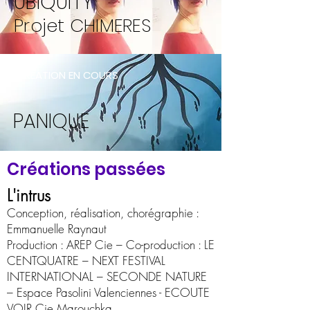
UBIQUITY
Projet CHIME
RES
CREATION EN COURS
PANIQUE
Créations passées
L'intrus
Conception, réalisation, chorégraphie :
Emmanuelle Raynaut
Production : AREP Cie – Co-production : LE
CENTQUATRE – NEXT FESTIVAL
INTERNATIONAL – SECONDE NATURE
– Espace Pasolini Valenciennes - ECOUTE
VOIR Cie Marouchka